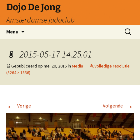
Ga
Dojo De Jong
naar
Amsterdamse judoclub
de
inhoud
Zoeken
Menu
naar:
2015-05-17 14.25.01
Gepubliceerd op
mei 20, 2015
in
Media
Volledige resolutie
(3264 × 1836)
←
→
Vorige
Volgende