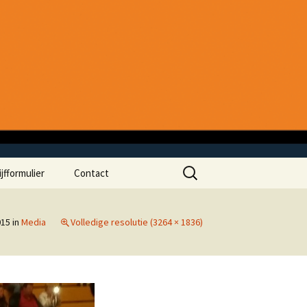
Zoeken
ijfformulier
Contact
naar:
015
in
Media
Volledige resolutie (3264 × 1836)