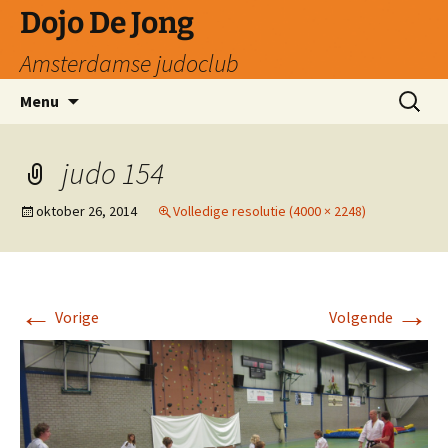
Ga
Dojo De Jong
naar
Amsterdamse judoclub
de
inhoud
Zoeken
Menu
naar:
judo 154
oktober 26, 2014
Volledige resolutie (4000 × 2248)
←
→
Vorige
Volgende