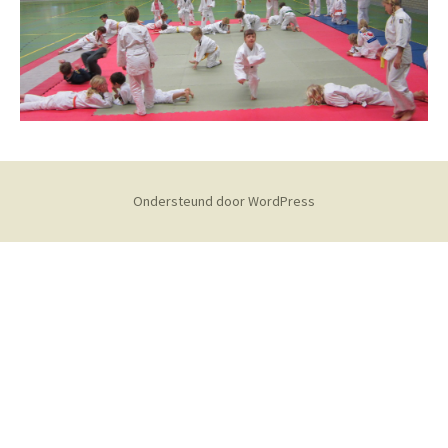
Ondersteund door WordPress