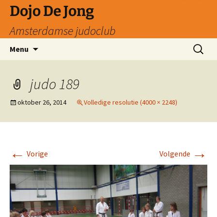
Ga
Dojo De Jong
naar
Amsterdamse judoclub
de
inhoud
Zoeken
Menu
naar:
judo 189
oktober 26, 2014
Volledige resolutie (4000 × 2248)
←
→
Vorige
Volgende