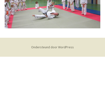
Ondersteund door WordPress