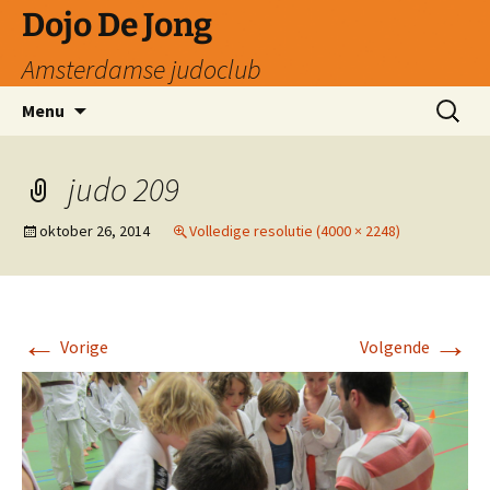
Ga
Dojo De Jong
naar
Amsterdamse judoclub
de
inhoud
Zoeken
Menu
naar:
judo 209
oktober 26, 2014
Volledige resolutie (4000 × 2248)
←
→
Vorige
Volgende