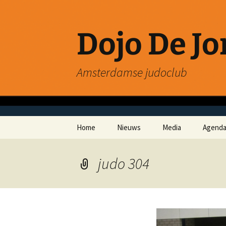
Ga
naar
de
Dojo De J
inhoud
Amsterdamse judoclub
Home
Nieuws
Media
Agend
judo 304