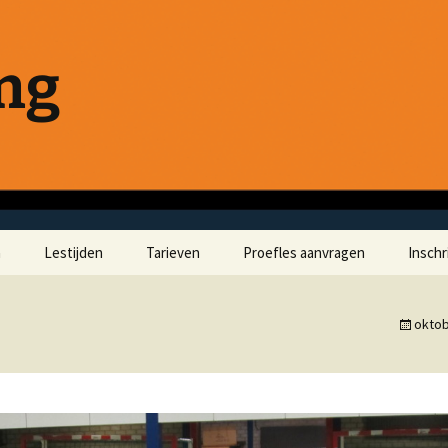
ong
a
Lestijden
Tarieven
Proefles aanvragen
Inschr
oktob