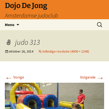
Ga
Dojo De Jong
naar
Amsterdamse judoclub
de
inhoud
Zoeken
Menu
naar:
judo 313
oktober 26, 2014
Volledige resolutie (4000 × 2248)
←
→
Vorige
Volgende